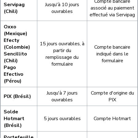
Compte bancaire
Servipag
Jusqu'à 10 jours
associé au paiement
(Chili)
ouvrables
effectué via Servipag
Oxxo
(Mexique)
Efecty
15 jours ouvrables, à
(Colombie)
Compte bancaire
partir du
Sencillito
indiqué dans le
remplissage du
(Chili)
formulaire
formulaire
Pago
Efectivo
(Pérou)
Jusqu'à 7 jours
Compte d'origine du
PIX (Brésil)
ouvrables
PIX
Solde
Hotmart
5 jours ouvrables
Compte Hotmart
(Brésil)
Portefeuille