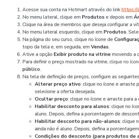
Acesse sua conta na Hotmart através do link
https:/
No menu lateral, clique em
Produtos
e depois em
Ár
Clique na área de membros que deseja configurar a vit
No menu lateral esquerdo, clique em
Produtos
. Sel
Na página do seu curso, clique no ícone de
Configura
topo da tela e, em seguida, em
Vendas
.
Ative a opção
Exibir produto na vitrine
movendo a ch
Para definir o preço mostrado na vitrine, c
lique no íco
público
.
Na tela de definição de preços, configure as seguinte
Alterar preço ativo
: clique no ícone e arraste 
selecione a oferta desejada.
Ocultar preço
: clique no ícone e arraste para a 
Habilitar desconto para alunos
: clique no íc
aluno. Depois, defina a porcentagem de desconto
Habilitar desconto para não-alunos
: clique 
ainda não é aluno. Depois, defina a porcentagem
Condições do desconto (para produtos de a