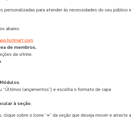
s personalizadas para atender às necessidades do seu público 
sos abaixo:
/app.hotmart.com
.
ea de membros.
ções da vitrine.
o
.
Módulos
.
u “Últimos lançamentos”) e escolha o formato de capa
ncular à seção
.
, clique sobre o ícone “
=
” da seção que deseja mover e arraste 