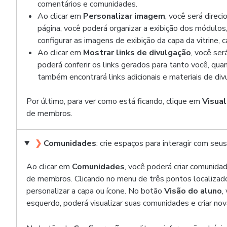
comentários e comunidades.
Ao clicar em
Personalizar imagem
, você será direc
página, você poderá organizar a exibição dos módulos
configurar as imagens de exibição da capa da vitrine, c
Ao clicar em
Mostrar links de divulgação
, você ser
poderá conferir os links gerados para tanto você, qua
também encontrará links adicionais e materiais de di
Por último, para ver como está ficando, clique em
Visual
de membros.
❯
Comunidades
: crie espaços para interagir com se
Ao clicar em
Comunidades
, você poderá criar comunida
de membros. Clicando no menu de três pontos localizado
personalizar a capa ou ícone. No botão
Visão do aluno
,
esquerdo, poderá visualizar suas comunidades e criar n