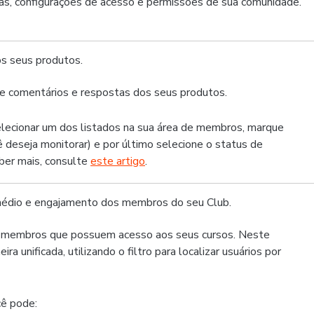
icas, configurações de acesso e permissões de sua comunidade.
os seus produtos.
de comentários e respostas dos seus produtos.
lecionar um dos listados na sua área de membros, marque
 deseja monitorar) e por último selecione o status de
aber mais, consulte
este artigo
.
 médio e engajamento dos membros do seu Club.
os membros que possuem acesso aos seus cursos. Neste
a unificada, utilizando o filtro para localizar usuários por
cê pode: