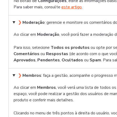
No botão de
Configurações
, edite as informações bás
Para saber mais, consulte
este artigo
.
❯
Moderação
: gerencie e monitore os comentários d
Ao clicar em
Moderação
, você porá fazer a moderação 
Para isso, selecione
Todos os produtos
ou opte por se
Comentários
ou
Respostas
(de acordo com o que você
Aprovados
,
Pendentes
,
Ocultados
ou
Spam
. Para s
❯
Membros
: faça a gestão, acompanhe o progresso
Ao clicar em
Membros
, você verá uma lista de todos 
espaço, você pode realizar a gestão dos usuários de maneir
produto e conferir mais detalhes.
Clicando no menu de três pontos à direita do usuário, vo