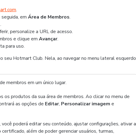
mart.com
.
 seguida, em
Área de Membros
.
b
.
erir, personalize a URL de acesso.
embros e clique em
Avançar
.
ta para uso.
 do seu Hotmart Club. Nela, ao navegar no menu lateral esquerdo
a de membros em um único lugar.
dos os produtos da sua área de membros. Ao clicar no menu de
contrará as opções de
Editar
,
Personalizar imagem
e
 você poderá editar seu conteúdo, ajustar configurações, ativar a
 o certificado, além de poder gerenciar usuários, turmas,