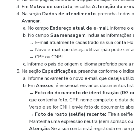
Em
Motivo de contato
, escolha
Alteração do e-m
Na seção
Dados de atendimento
, preencha todos o
Avançar
:
a. No campo
Endereço atual de e-mail
, informe o 
b. No campo
Sua mensagem
, inclua as informações 
→
E-mail atualmente cadastrado na sua conta Ho
→
Novo e-mail que deseja utilizar (não pode ser 
→
CPF ou CNPJ.
c. Informe o país de origem e idioma preferido para a 
Na seção
Especificações
, preencha conforme o indic
a. Informe novamente o novo e-mail que deseja utiliza
b. Em
Anexos
, é essencial enviar os documentos list
→ Foto do documento de identificação (RG o
que contenha foto, CPF, nome completo e data de 
Verso e se for CNH, envie foto do documento abe
→ Foto de rosto (selfie) recente:
Tire a selfi
Mantenha uma expressão neutra (sem sorrisos ou ou
Atenção:
Se a sua conta está registrada em um paí