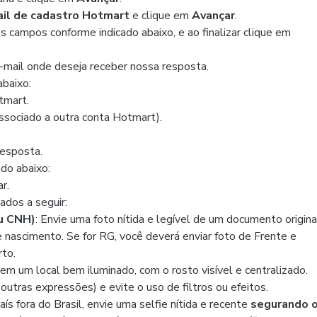
ail de cadastro Hotmart
e clique em
Avançar
.
s campos conforme indicado abaixo, e ao finalizar clique em
e-mail onde deseja receber nossa resposta.
abaixo:
tmart.
associado a outra conta Hotmart).
resposta.
ado abaixo:
r.
ados a seguir:
u CNH)
: Envie uma foto nítida e legível de um documento origina
nascimento. Se for RG, você deverá enviar foto de Frente e
rto.
e em um local bem iluminado, com o rosto visível e centralizado.
tras expressões) e evite o uso de filtros ou efeitos.
s fora do Brasil, envie uma selfie nítida e recente
segurando 