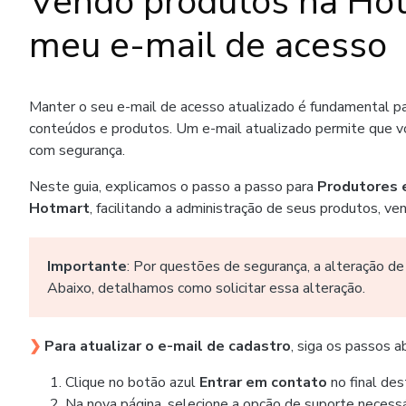
Vendo produtos na Hotm
meu e-mail de acesso
Manter o seu e-mail de acesso atualizado é fundamental pa
conteúdos e produtos. Um e-mail atualizado permite que vo
com segurança.
Neste guia, explicamos o passo a passo para
Produtores e
Hotmart
, facilitando a administração de seus produtos, ve
Importante
: Por questões de segurança, a alteração de
Abaixo, detalhamos como solicitar essa alteração.
❯
Para atualizar o e-mail de cadastro
, siga os passos a
Clique no botão azul
Entrar em contato
no final des
Na nova página, selecione a opção de suporte necessá