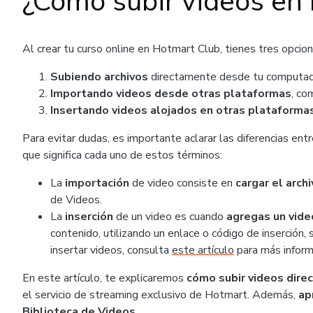
¿Cómo subir videos en
Al crear tu curso online en Hotmart Club, tienes tres opcion
Subiendo archivos
directamente desde tu computado
Importando videos desde otras plataformas
, co
Insertando videos alojados en otras plataforma
Para evitar dudas, es importante aclarar las diferencias entr
que significa cada uno de estos términos:
La
importación
de video consiste en
cargar el arch
de Videos.
La
inserción
de un video es cuando
agregas un vid
contenido, utilizando un enlace o código de inserción,
insertar videos, consulta
este artículo
para más inform
En este artículo, te explicaremos
cómo subir videos dire
el servicio de streaming exclusivo de Hotmart. Además,
ap
Biblioteca de Videos
.