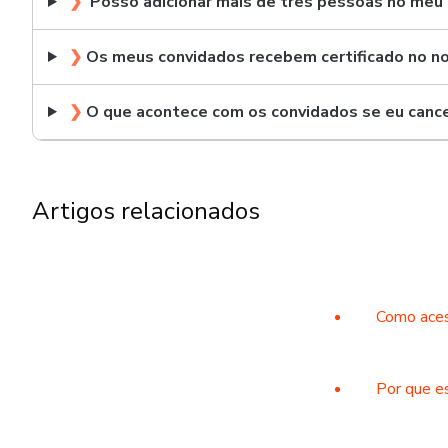
❯
Posso adicionar mais de três pessoas no meu
❯
Os meus convidados recebem certificado no n
❯
O que acontece com os convidados se eu cance
Artigos relacionados
Como aces
Por que e