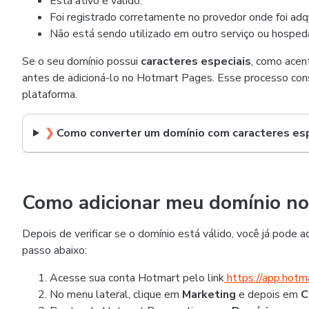
Está ativo e válido.
Foi registrado corretamente no provedor onde foi adqu
Não está sendo utilizado em outro serviço ou hospe
Se o seu domínio possui
caracteres especiais
, como acent
antes de adicioná-lo no Hotmart Pages. Esse processo cons
plataforma.
❯
Como converter um domínio com caracteres esp
Como adicionar meu domínio n
Depois de verificar se o domínio está válido, você já pode a
passo abaixo:
Acesse sua conta Hotmart pelo link
https://app.hotm
No menu lateral, clique em
Marketing
e depois em
C