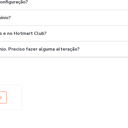
configuração?
ínio?
s e no Hotmart Club?
nio. Preciso fazer alguma alteração?
o