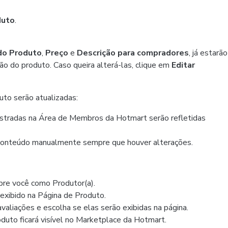
duto
.
do Produto
,
Preço
e
Descrição para compradores
, já estarão
o do produto. Caso queira alterá-las, clique em
Editar
uto serão atualizadas:
astradas na Área de Membros da Hotmart serão refletidas
o conteúdo manualmente sempre que houver alterações.
obre você como Produtor(a).
 exibido na Página de Produto.
 avaliações e escolha se elas serão exibidas na página.
roduto ficará visível no Marketplace da Hotmart.