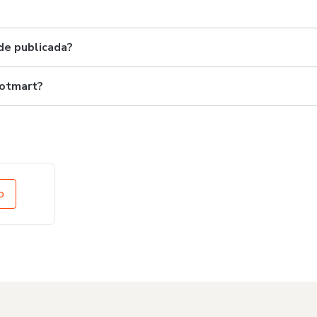
de publicada?
Hotmart?
o