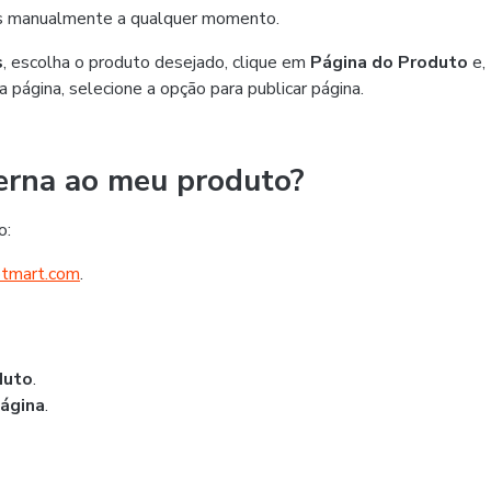
as manualmente a qualquer momento.
s
, escolha o produto desejado, clique em
Página do Produto
e,
da página, selecione a opção para publicar página.
erna ao meu produto?
o:
otmart.com
.
duto
.
Página
.