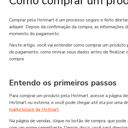
Como comprar um prod
Comprar pela Hotmart é um processo seguro e feito diret
adquirir. Depois da confirmação da compra, as informações 
momento do pagamento.
Neste artigo, você vai entender como comprar um produto p
de pagamento, como revisar seus dados antes de finalizar o
compra.
Entendo os primeiros passos
Para comprar um produto pela Hotmart, acesse a página de
Hotmart ou externa, e você pode chegar até ela por uma div
marketplace da Hotmart
.
Na página de vendas, clique no botão de compra, que pode
com um nome semelhante. Depois disso, você será direcion