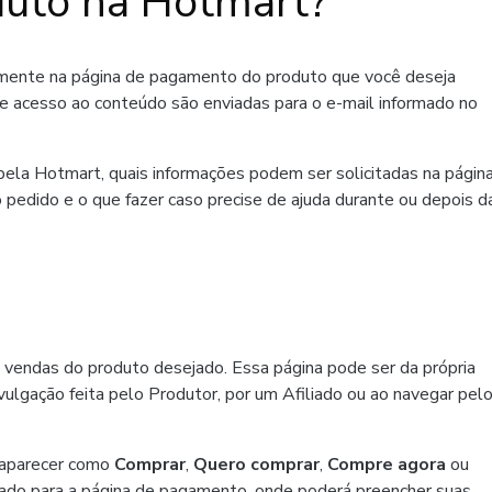
uto na Hotmart?
amente na página de pagamento do produto que você deseja
de acesso ao conteúdo são enviadas para o e-mail informado no
ela Hotmart, quais informações podem ser solicitadas na págin
 pedido e o que fazer caso precise de ajuda durante ou depois d
 vendas do produto desejado. Essa página pode ser da própria
ulgação feita pelo Produtor, por um Afiliado ou ao navegar pel
 aparecer como
Comprar
,
Quero comprar
,
Compre agora
ou
ado para a página de pagamento, onde poderá preencher suas