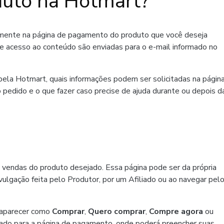
uto na Hotmart?
amente na página de pagamento do produto que você deseja
de acesso ao conteúdo são enviadas para o e-mail informado no
ela Hotmart, quais informações podem ser solicitadas na págin
 pedido e o que fazer caso precise de ajuda durante ou depois d
 vendas do produto desejado. Essa página pode ser da própria
ulgação feita pelo Produtor, por um Afiliado ou ao navegar pel
 aparecer como
Comprar
,
Quero comprar
,
Compre agora
ou
ado para a página de pagamento, onde poderá preencher suas