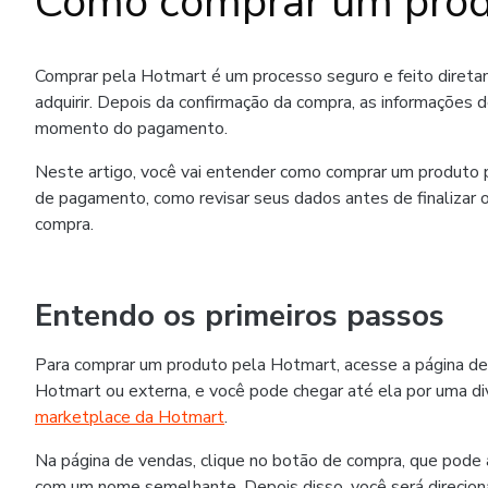
Como comprar um prod
Comprar pela Hotmart é um processo seguro e feito diret
adquirir. Depois da confirmação da compra, as informações 
momento do pagamento.
Neste artigo, você vai entender como comprar um produto p
de pagamento, como revisar seus dados antes de finalizar o
compra.
Entendo os primeiros passos
Para comprar um produto pela Hotmart, acesse a página de
Hotmart ou externa, e você pode chegar até ela por uma div
marketplace da Hotmart
.
Na página de vendas, clique no botão de compra, que pode
com um nome semelhante. Depois disso, você será direcion