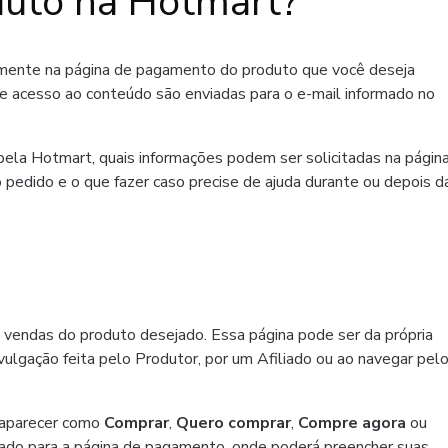
uto na Hotmart?
amente na página de pagamento do produto que você deseja
de acesso ao conteúdo são enviadas para o e-mail informado no
ela Hotmart, quais informações podem ser solicitadas na págin
 pedido e o que fazer caso precise de ajuda durante ou depois d
 vendas do produto desejado. Essa página pode ser da própria
ulgação feita pelo Produtor, por um Afiliado ou ao navegar pel
 aparecer como
Comprar
,
Quero comprar
,
Compre agora
ou
ado para a página de pagamento, onde poderá preencher suas