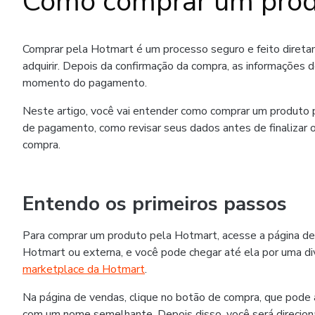
Como comprar um prod
Comprar pela Hotmart é um processo seguro e feito diret
adquirir. Depois da confirmação da compra, as informações 
momento do pagamento.
Neste artigo, você vai entender como comprar um produto p
de pagamento, como revisar seus dados antes de finalizar o
compra.
Entendo os primeiros passos
Para comprar um produto pela Hotmart, acesse a página de
Hotmart ou externa, e você pode chegar até ela por uma div
marketplace da Hotmart
.
Na página de vendas, clique no botão de compra, que pode
com um nome semelhante. Depois disso, você será direcion