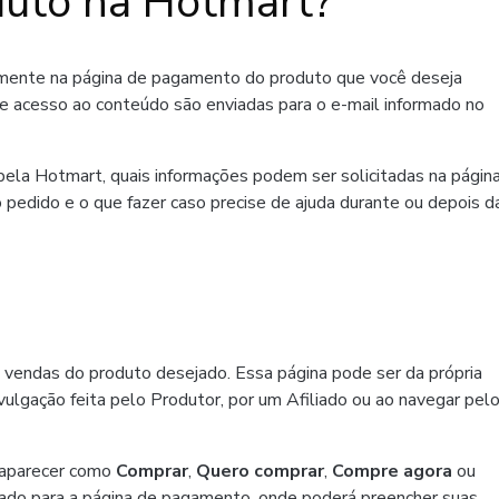
uto na Hotmart?
amente na página de pagamento do produto que você deseja
de acesso ao conteúdo são enviadas para o e-mail informado no
ela Hotmart, quais informações podem ser solicitadas na págin
 pedido e o que fazer caso precise de ajuda durante ou depois d
 vendas do produto desejado. Essa página pode ser da própria
ulgação feita pelo Produtor, por um Afiliado ou ao navegar pel
 aparecer como
Comprar
,
Quero comprar
,
Compre agora
ou
ado para a página de pagamento, onde poderá preencher suas