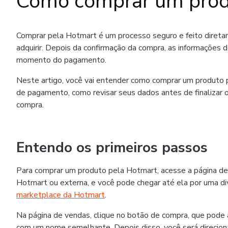
Como comprar um prod
Comprar pela Hotmart é um processo seguro e feito diret
adquirir. Depois da confirmação da compra, as informações 
momento do pagamento.
Neste artigo, você vai entender como comprar um produto p
de pagamento, como revisar seus dados antes de finalizar o
compra.
Entendo os primeiros passos
Para comprar um produto pela Hotmart, acesse a página de
Hotmart ou externa, e você pode chegar até ela por uma div
marketplace da Hotmart
.
Na página de vendas, clique no botão de compra, que pode
com um nome semelhante. Depois disso, você será direcion