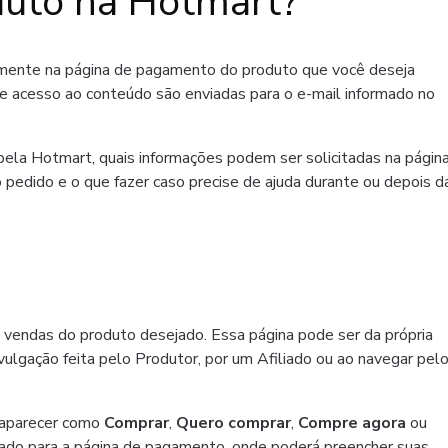
uto na Hotmart?
amente na página de pagamento do produto que você deseja
de acesso ao conteúdo são enviadas para o e-mail informado no
ela Hotmart, quais informações podem ser solicitadas na págin
 pedido e o que fazer caso precise de ajuda durante ou depois d
 vendas do produto desejado. Essa página pode ser da própria
ulgação feita pelo Produtor, por um Afiliado ou ao navegar pel
 aparecer como
Comprar
,
Quero comprar
,
Compre agora
ou
ado para a página de pagamento, onde poderá preencher suas