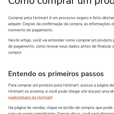
Como comprar um prod
Comprar pela Hotmart é um processo seguro e feito diret
adquirir. Depois da confirmação da compra, as informações 
momento do pagamento.
Neste artigo, você vai entender como comprar um produto p
de pagamento, como revisar seus dados antes de finalizar o
compra.
Entendo os primeiros passos
Para comprar um produto pela Hotmart, acesse a página de
Hotmart ou externa, e você pode chegar até ela por uma div
marketplace da Hotmart
.
Na página de vendas, clique no botão de compra, que pode
com um nome semelhante. Depois disso, você será direcion