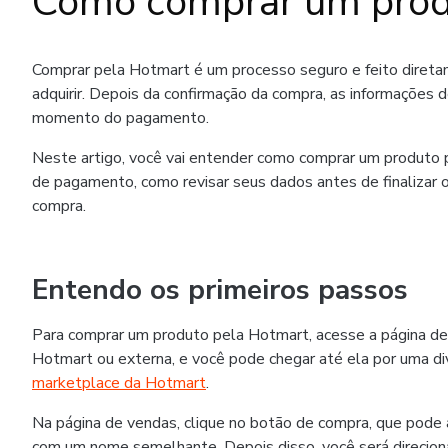
Como comprar um prod
Comprar pela Hotmart é um processo seguro e feito diret
adquirir. Depois da confirmação da compra, as informações 
momento do pagamento.
Neste artigo, você vai entender como comprar um produto p
de pagamento, como revisar seus dados antes de finalizar o
compra.
Entendo os primeiros passos
Para comprar um produto pela Hotmart, acesse a página de
Hotmart ou externa, e você pode chegar até ela por uma div
marketplace da Hotmart
.
Na página de vendas, clique no botão de compra, que pode
com um nome semelhante. Depois disso, você será direcion