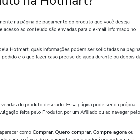
uto na Hotmart?
amente na página de pagamento do produto que você deseja
de acesso ao conteúdo são enviadas para o e-mail informado no
ela Hotmart, quais informações podem ser solicitadas na págin
 pedido e o que fazer caso precise de ajuda durante ou depois d
 vendas do produto desejado. Essa página pode ser da própria
ulgação feita pelo Produtor, por um Afiliado ou ao navegar pel
 aparecer como
Comprar
,
Quero comprar
,
Compre agora
ou
ado para a página de pagamento, onde poderá preencher suas