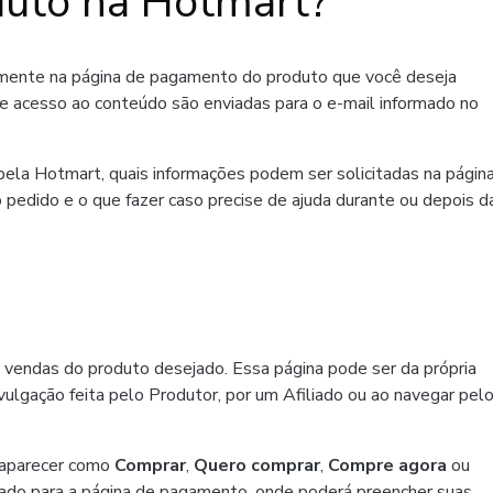
uto na Hotmart?
amente na página de pagamento do produto que você deseja
de acesso ao conteúdo são enviadas para o e-mail informado no
ela Hotmart, quais informações podem ser solicitadas na págin
 pedido e o que fazer caso precise de ajuda durante ou depois d
 vendas do produto desejado. Essa página pode ser da própria
ulgação feita pelo Produtor, por um Afiliado ou ao navegar pel
 aparecer como
Comprar
,
Quero comprar
,
Compre agora
ou
ado para a página de pagamento, onde poderá preencher suas