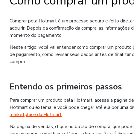
Como comprar um prod
Comprar pela Hotmart é um processo seguro e feito diret
adquirir. Depois da confirmação da compra, as informações 
momento do pagamento.
Neste artigo, você vai entender como comprar um produto p
de pagamento, como revisar seus dados antes de finalizar o
compra.
Entendo os primeiros passos
Para comprar um produto pela Hotmart, acesse a página de
Hotmart ou externa, e você pode chegar até ela por uma div
marketplace da Hotmart
.
Na página de vendas, clique no botão de compra, que pode
com um nome semelhante. Depois disso, você será direcion