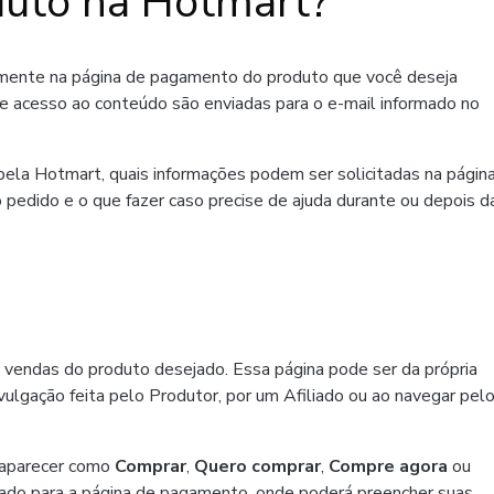
uto na Hotmart?
amente na página de pagamento do produto que você deseja
de acesso ao conteúdo são enviadas para o e-mail informado no
ela Hotmart, quais informações podem ser solicitadas na págin
 pedido e o que fazer caso precise de ajuda durante ou depois d
 vendas do produto desejado. Essa página pode ser da própria
ulgação feita pelo Produtor, por um Afiliado ou ao navegar pel
 aparecer como
Comprar
,
Quero comprar
,
Compre agora
ou
ado para a página de pagamento, onde poderá preencher suas