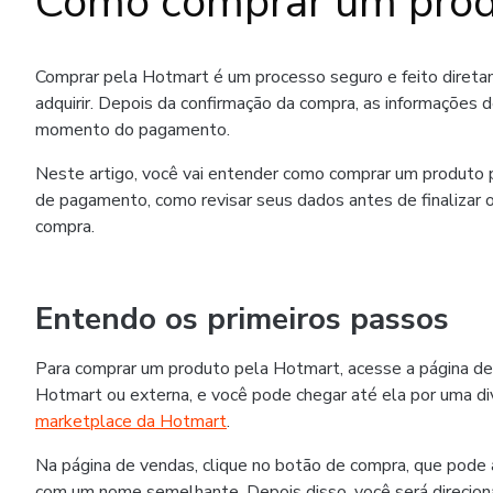
Como comprar um prod
Comprar pela Hotmart é um processo seguro e feito diret
adquirir. Depois da confirmação da compra, as informações 
momento do pagamento.
Neste artigo, você vai entender como comprar um produto p
de pagamento, como revisar seus dados antes de finalizar o
compra.
Entendo os primeiros passos
Para comprar um produto pela Hotmart, acesse a página de
Hotmart ou externa, e você pode chegar até ela por uma div
marketplace da Hotmart
.
Na página de vendas, clique no botão de compra, que pode
com um nome semelhante. Depois disso, você será direcion