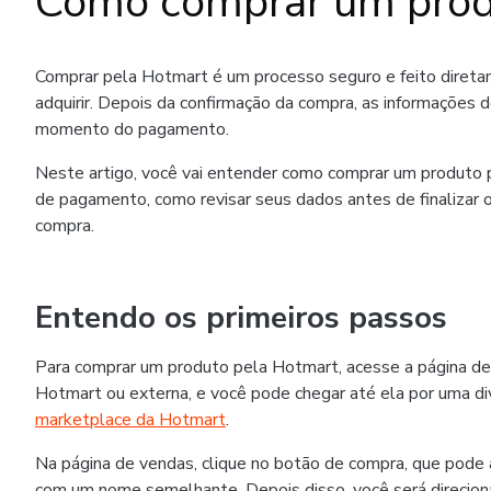
Como comprar um prod
Comprar pela Hotmart é um processo seguro e feito diret
adquirir. Depois da confirmação da compra, as informações 
momento do pagamento.
Neste artigo, você vai entender como comprar um produto p
de pagamento, como revisar seus dados antes de finalizar o
compra.
Entendo os primeiros passos
Para comprar um produto pela Hotmart, acesse a página de
Hotmart ou externa, e você pode chegar até ela por uma div
marketplace da Hotmart
.
Na página de vendas, clique no botão de compra, que pode
com um nome semelhante. Depois disso, você será direcion