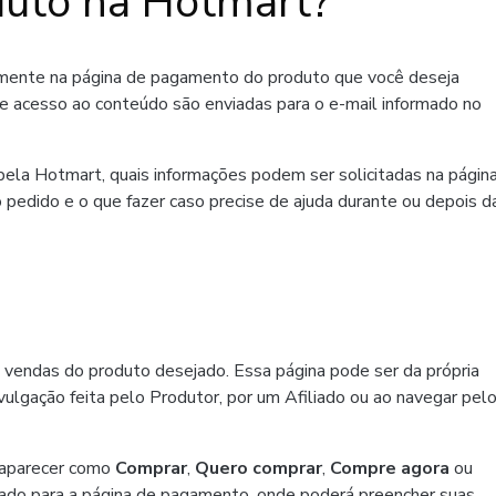
uto na Hotmart?
amente na página de pagamento do produto que você deseja
de acesso ao conteúdo são enviadas para o e-mail informado no
ela Hotmart, quais informações podem ser solicitadas na págin
 pedido e o que fazer caso precise de ajuda durante ou depois d
 vendas do produto desejado. Essa página pode ser da própria
ulgação feita pelo Produtor, por um Afiliado ou ao navegar pel
 aparecer como
Comprar
,
Quero comprar
,
Compre agora
ou
ado para a página de pagamento, onde poderá preencher suas