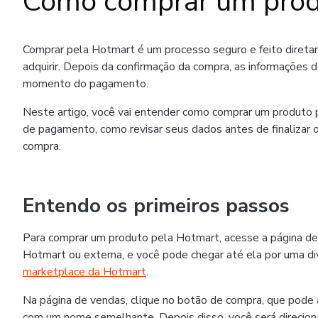
Como comprar um prod
Comprar pela Hotmart é um processo seguro e feito diret
adquirir. Depois da confirmação da compra, as informações 
momento do pagamento.
Neste artigo, você vai entender como comprar um produto p
de pagamento, como revisar seus dados antes de finalizar o
compra.
Entendo os primeiros passos
Para comprar um produto pela Hotmart, acesse a página de
Hotmart ou externa, e você pode chegar até ela por uma div
marketplace da Hotmart
.
Na página de vendas, clique no botão de compra, que pode
com um nome semelhante. Depois disso, você será direcion