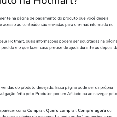
uto na Hotmart?
amente na página de pagamento do produto que você deseja
de acesso ao conteúdo são enviadas para o e-mail informado no
ela Hotmart, quais informações podem ser solicitadas na págin
 pedido e o que fazer caso precise de ajuda durante ou depois d
 vendas do produto desejado. Essa página pode ser da própria
ulgação feita pelo Produtor, por um Afiliado ou ao navegar pel
 aparecer como
Comprar
,
Quero comprar
,
Compre agora
ou
ado para a página de pagamento, onde poderá preencher suas