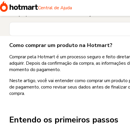
Página Inicial
Quero comprar e preciso de ajuda
Como compr
Central de Ajuda
Busque pela sua dúvida na Central de Ajuda
Como comprar um produto na Hotmart?
Comprar pela Hotmart é um processo seguro e feito diret
adquirir. Depois da confirmação da compra, as informações 
momento do pagamento.
Neste artigo, você vai entender como comprar um produto p
de pagamento, como revisar seus dados antes de finalizar o
compra.
Entendo os primeiros passos