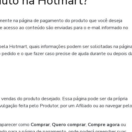
uto na Hotmart?
amente na página de pagamento do produto que você deseja
de acesso ao conteúdo são enviadas para o e-mail informado no
ela Hotmart, quais informações podem ser solicitadas na págin
 pedido e o que fazer caso precise de ajuda durante ou depois d
 vendas do produto desejado. Essa página pode ser da própria
ulgação feita pelo Produtor, por um Afiliado ou ao navegar pel
 aparecer como
Comprar
,
Quero comprar
,
Compre agora
ou
ado para a página de pagamento, onde poderá preencher suas