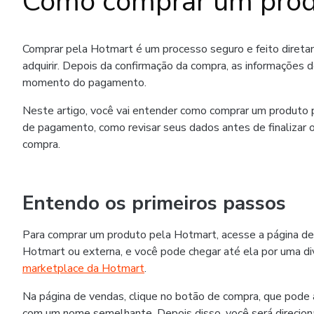
Como comprar um prod
Comprar pela Hotmart é um processo seguro e feito diret
adquirir. Depois da confirmação da compra, as informações 
momento do pagamento.
Neste artigo, você vai entender como comprar um produto p
de pagamento, como revisar seus dados antes de finalizar o
compra.
Entendo os primeiros passos
Para comprar um produto pela Hotmart, acesse a página de
Hotmart ou externa, e você pode chegar até ela por uma div
marketplace da Hotmart
.
Na página de vendas, clique no botão de compra, que pode
com um nome semelhante. Depois disso, você será direcion