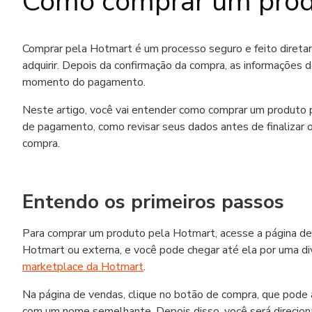
Como comprar um prod
Comprar pela Hotmart é um processo seguro e feito diret
adquirir. Depois da confirmação da compra, as informações 
momento do pagamento.
Neste artigo, você vai entender como comprar um produto p
de pagamento, como revisar seus dados antes de finalizar o
compra.
Entendo os primeiros passos
Para comprar um produto pela Hotmart, acesse a página de
Hotmart ou externa, e você pode chegar até ela por uma div
marketplace da Hotmart
.
Na página de vendas, clique no botão de compra, que pode
com um nome semelhante. Depois disso, você será direcion