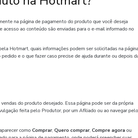
uto na Hotmart?
amente na página de pagamento do produto que você deseja
de acesso ao conteúdo são enviadas para o e-mail informado no
ela Hotmart, quais informações podem ser solicitadas na págin
 pedido e o que fazer caso precise de ajuda durante ou depois d
 vendas do produto desejado. Essa página pode ser da própria
ulgação feita pelo Produtor, por um Afiliado ou ao navegar pel
 aparecer como
Comprar
,
Quero comprar
,
Compre agora
ou
ado para a página de pagamento, onde poderá preencher suas