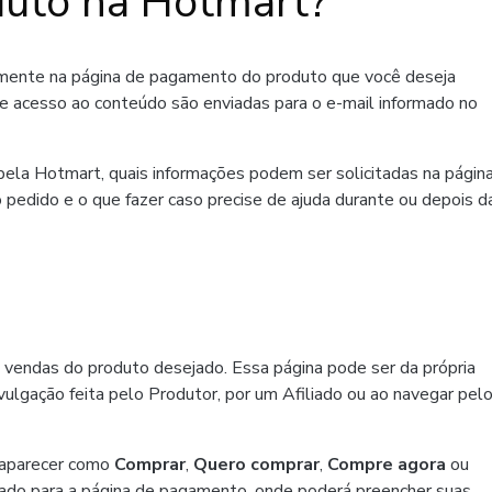
uto na Hotmart?
amente na página de pagamento do produto que você deseja
de acesso ao conteúdo são enviadas para o e-mail informado no
ela Hotmart, quais informações podem ser solicitadas na págin
 pedido e o que fazer caso precise de ajuda durante ou depois d
 vendas do produto desejado. Essa página pode ser da própria
ulgação feita pelo Produtor, por um Afiliado ou ao navegar pel
 aparecer como
Comprar
,
Quero comprar
,
Compre agora
ou
ado para a página de pagamento, onde poderá preencher suas