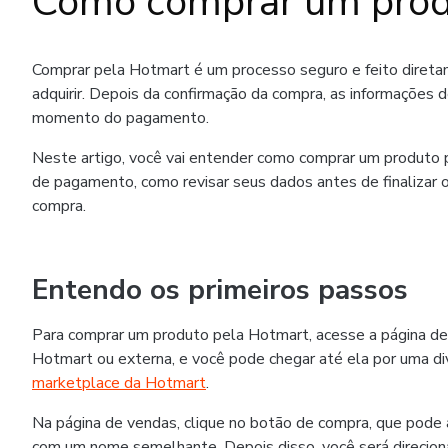
Como comprar um prod
Comprar pela Hotmart é um processo seguro e feito diret
adquirir. Depois da confirmação da compra, as informações 
momento do pagamento.
Neste artigo, você vai entender como comprar um produto p
de pagamento, como revisar seus dados antes de finalizar o
compra.
Entendo os primeiros passos
Para comprar um produto pela Hotmart, acesse a página de
Hotmart ou externa, e você pode chegar até ela por uma div
marketplace da Hotmart
.
Na página de vendas, clique no botão de compra, que pode
com um nome semelhante. Depois disso, você será direcion