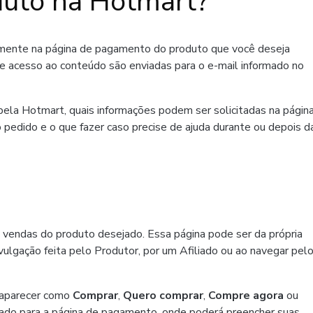
uto na Hotmart?
amente na página de pagamento do produto que você deseja
de acesso ao conteúdo são enviadas para o e-mail informado no
ela Hotmart, quais informações podem ser solicitadas na págin
 pedido e o que fazer caso precise de ajuda durante ou depois d
 vendas do produto desejado. Essa página pode ser da própria
ulgação feita pelo Produtor, por um Afiliado ou ao navegar pel
 aparecer como
Comprar
,
Quero comprar
,
Compre agora
ou
ado para a página de pagamento, onde poderá preencher suas