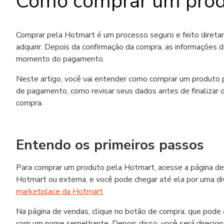
Como comprar um prod
Comprar pela Hotmart é um processo seguro e feito diret
adquirir. Depois da confirmação da compra, as informações 
momento do pagamento.
Neste artigo, você vai entender como comprar um produto p
de pagamento, como revisar seus dados antes de finalizar o
compra.
Entendo os primeiros passos
Para comprar um produto pela Hotmart, acesse a página de
Hotmart ou externa, e você pode chegar até ela por uma div
marketplace da Hotmart
.
Na página de vendas, clique no botão de compra, que pode
com um nome semelhante. Depois disso, você será direcion