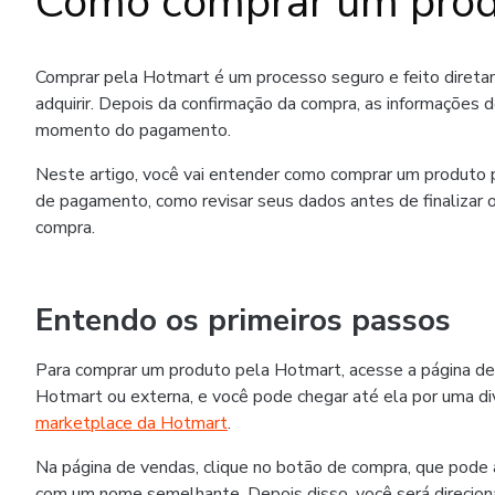
Como comprar um prod
Comprar pela Hotmart é um processo seguro e feito diret
adquirir. Depois da confirmação da compra, as informações 
momento do pagamento.
Neste artigo, você vai entender como comprar um produto p
de pagamento, como revisar seus dados antes de finalizar o
compra.
Entendo os primeiros passos
Para comprar um produto pela Hotmart, acesse a página de
Hotmart ou externa, e você pode chegar até ela por uma div
marketplace da Hotmart
.
Na página de vendas, clique no botão de compra, que pode
com um nome semelhante. Depois disso, você será direcion