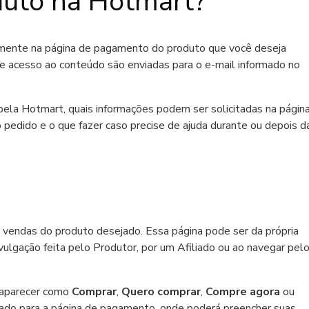
uto na Hotmart?
amente na página de pagamento do produto que você deseja
de acesso ao conteúdo são enviadas para o e-mail informado no
ela Hotmart, quais informações podem ser solicitadas na págin
 pedido e o que fazer caso precise de ajuda durante ou depois d
 vendas do produto desejado. Essa página pode ser da própria
ulgação feita pelo Produtor, por um Afiliado ou ao navegar pel
 aparecer como
Comprar
,
Quero comprar
,
Compre agora
ou
ado para a página de pagamento, onde poderá preencher suas