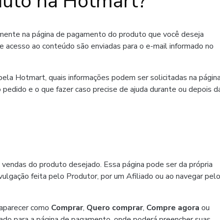
uto na Hotmart?
amente na página de pagamento do produto que você deseja
de acesso ao conteúdo são enviadas para o e-mail informado no
ela Hotmart, quais informações podem ser solicitadas na págin
 pedido e o que fazer caso precise de ajuda durante ou depois d
 vendas do produto desejado. Essa página pode ser da própria
ulgação feita pelo Produtor, por um Afiliado ou ao navegar pel
 aparecer como
Comprar
,
Quero comprar
,
Compre agora
ou
ado para a página de pagamento, onde poderá preencher suas