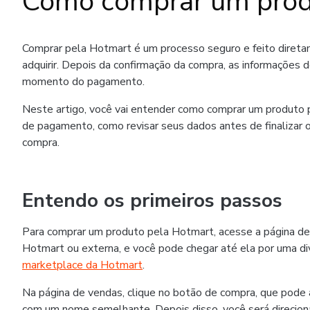
Como comprar um prod
Comprar pela Hotmart é um processo seguro e feito diret
adquirir. Depois da confirmação da compra, as informações 
momento do pagamento.
Neste artigo, você vai entender como comprar um produto p
de pagamento, como revisar seus dados antes de finalizar o
compra.
Entendo os primeiros passos
Para comprar um produto pela Hotmart, acesse a página de
Hotmart ou externa, e você pode chegar até ela por uma div
marketplace da Hotmart
.
Na página de vendas, clique no botão de compra, que pode
com um nome semelhante. Depois disso, você será direcion