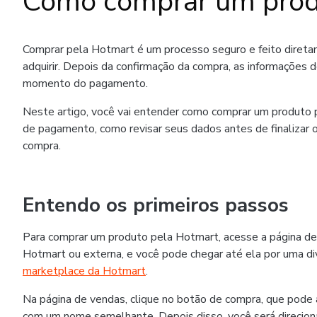
Como comprar um prod
Comprar pela Hotmart é um processo seguro e feito diret
adquirir. Depois da confirmação da compra, as informações 
momento do pagamento.
Neste artigo, você vai entender como comprar um produto p
de pagamento, como revisar seus dados antes de finalizar o
compra.
Entendo os primeiros passos
Para comprar um produto pela Hotmart, acesse a página de
Hotmart ou externa, e você pode chegar até ela por uma div
marketplace da Hotmart
.
Na página de vendas, clique no botão de compra, que pode
com um nome semelhante. Depois disso, você será direcion