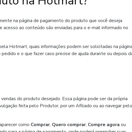
uto na Hotmart?
amente na página de pagamento do produto que você deseja
de acesso ao conteúdo são enviadas para o e-mail informado no
ela Hotmart, quais informações podem ser solicitadas na págin
 pedido e o que fazer caso precise de ajuda durante ou depois d
 vendas do produto desejado. Essa página pode ser da própria
ulgação feita pelo Produtor, por um Afiliado ou ao navegar pel
 aparecer como
Comprar
,
Quero comprar
,
Compre agora
ou
ado para a página de pagamento, onde poderá preencher suas