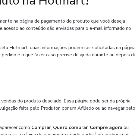
uto na Hotmart?
amente na página de pagamento do produto que você deseja
de acesso ao conteúdo são enviadas para o e-mail informado no
ela Hotmart, quais informações podem ser solicitadas na págin
 pedido e o que fazer caso precise de ajuda durante ou depois d
 vendas do produto desejado. Essa página pode ser da própria
ulgação feita pelo Produtor, por um Afiliado ou ao navegar pel
 aparecer como
Comprar
,
Quero comprar
,
Compre agora
ou
ado para a página de pagamento, onde poderá preencher suas