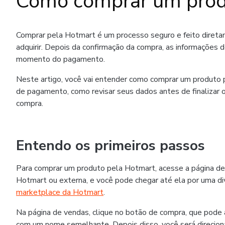
Como comprar um prod
Comprar pela Hotmart é um processo seguro e feito diret
adquirir. Depois da confirmação da compra, as informações 
momento do pagamento.
Neste artigo, você vai entender como comprar um produto p
de pagamento, como revisar seus dados antes de finalizar o
compra.
Entendo os primeiros passos
Para comprar um produto pela Hotmart, acesse a página de
Hotmart ou externa, e você pode chegar até ela por uma div
marketplace da Hotmart
.
Na página de vendas, clique no botão de compra, que pode
com um nome semelhante. Depois disso, você será direcion