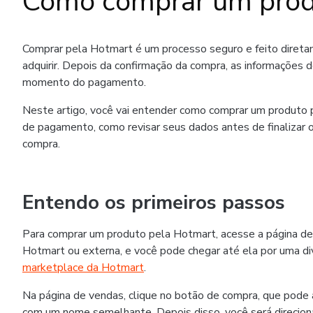
Como comprar um prod
Comprar pela Hotmart é um processo seguro e feito diret
adquirir. Depois da confirmação da compra, as informações 
momento do pagamento.
Neste artigo, você vai entender como comprar um produto p
de pagamento, como revisar seus dados antes de finalizar o
compra.
Entendo os primeiros passos
Para comprar um produto pela Hotmart, acesse a página de
Hotmart ou externa, e você pode chegar até ela por uma div
marketplace da Hotmart
.
Na página de vendas, clique no botão de compra, que pode
com um nome semelhante. Depois disso, você será direcion