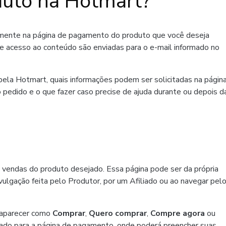
uto na Hotmart?
amente na página de pagamento do produto que você deseja
de acesso ao conteúdo são enviadas para o e-mail informado no
ela Hotmart, quais informações podem ser solicitadas na págin
 pedido e o que fazer caso precise de ajuda durante ou depois d
 vendas do produto desejado. Essa página pode ser da própria
ulgação feita pelo Produtor, por um Afiliado ou ao navegar pel
 aparecer como
Comprar
,
Quero comprar
,
Compre agora
ou
ado para a página de pagamento, onde poderá preencher suas