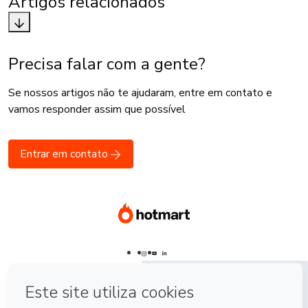
Artigos relacionados
Precisa falar com a gente?
Se nossos artigos não te ajudaram, entre em contato e
vamos responder assim que possível
Entrar em contato
Português - Brasil
Português - Brasil
Português - Brasil
English
English
Español - España
Español
Español -
Latinoamérica