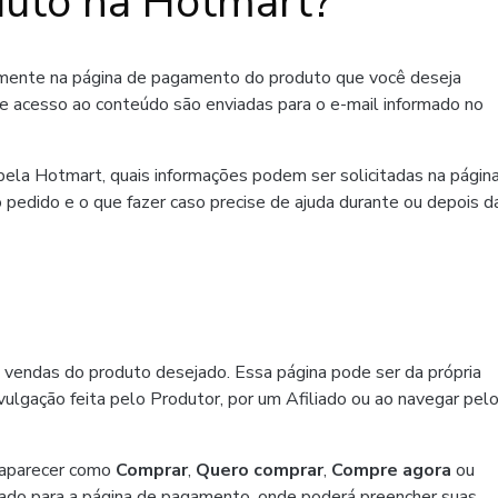
uto na Hotmart?
amente na página de pagamento do produto que você deseja
de acesso ao conteúdo são enviadas para o e-mail informado no
ela Hotmart, quais informações podem ser solicitadas na págin
 pedido e o que fazer caso precise de ajuda durante ou depois d
 vendas do produto desejado. Essa página pode ser da própria
ulgação feita pelo Produtor, por um Afiliado ou ao navegar pel
 aparecer como
Comprar
,
Quero comprar
,
Compre agora
ou
ado para a página de pagamento, onde poderá preencher suas