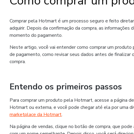
Como comprar um prod
Comprar pela Hotmart é um processo seguro e feito diret
adquirir. Depois da confirmação da compra, as informações 
momento do pagamento.
Neste artigo, você vai entender como comprar um produto p
de pagamento, como revisar seus dados antes de finalizar o
compra.
Entendo os primeiros passos
Para comprar um produto pela Hotmart, acesse a página de
Hotmart ou externa, e você pode chegar até ela por uma div
marketplace da Hotmart
.
Na página de vendas, clique no botão de compra, que pode
com um nome semelhante. Depois disso, você será direcion