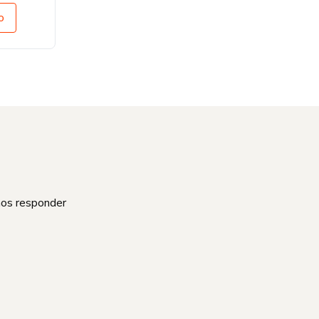
o
mos responder