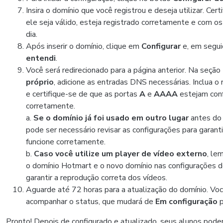
Insira o domínio que você registrou e deseja utilizar. Cer
ele seja válido, esteja registrado corretamente e com 
dia.
Após inserir o domínio, clique em
Configurar
e, em segu
entendi
.
Você será redirecionado para a página anterior. Na seção
próprio
, adicione as entradas DNS necessárias. Inclua o 
e certifique-se de que as portas
A
e
AAAA
estejam con
corretamente.
a.
Se o domínio já foi usado em outro lugar
antes do
pode ser necessário revisar as configurações para garant
funcione corretamente.
b.
Caso você utilize um player de vídeo externo
, le
o domínio Hotmart e o novo domínio nas configurações do
garantir a reprodução correta dos vídeos.
Aguarde até 72 horas para a atualização do domínio. Vo
acompanhar o status, que mudará de
Em configuração
Pronto! Depois de configurado e atualizado, seus alunos pode