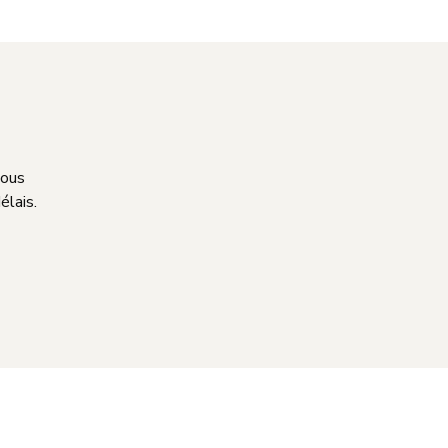
nous
élais.