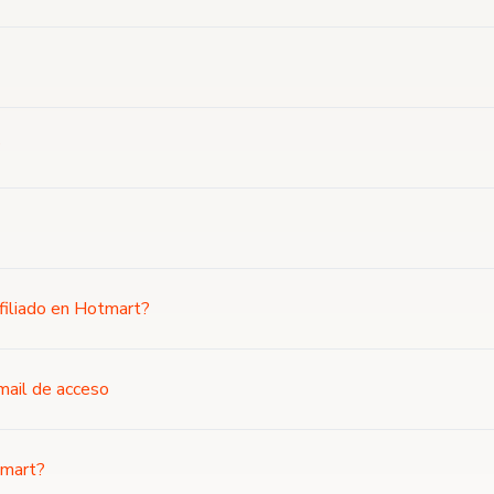
?
Afiliado en Hotmart?
mail de acceso
tmart?