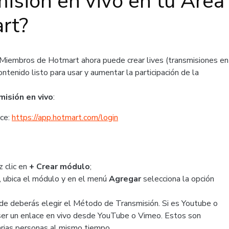
isión en vivo en tu Área
rt?
 Miembros de Hotmart ahora puede crear lives (transmisiones en
ntenido listo para usar y aumentar la participación de la
misión en vivo
:
ace:
https://app.hotmart.com/login
z clic en
+ Crear módulo
;
, ubica el módulo y en el menú
Agregar
selecciona la opción
onde deberás elegir el Método de Transmisión. Si es Youtube o
 ser un enlace en vivo desde YouTube o Vimeo. Estos son
arias personas al mismo tiempo.