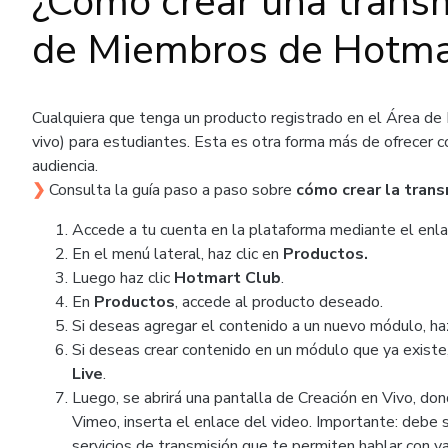
¿Cómo crear una transm
de Miembros de Hotma
Cualquiera que tenga un producto registrado en el Área de
vivo) para estudiantes. Esta es otra forma más de ofrecer co
audiencia.
Consulta la guía paso a paso sobre
cómo crear la trans
❯
Accede a tu cuenta en la plataforma mediante el enl
En el menú lateral, haz clic en
Productos.
Luego haz clic
Hotmart Club
.
En
Productos
, accede al producto deseado.
Si deseas agregar el contenido a un nuevo módulo, ha
Si deseas crear contenido en un módulo que ya existe
Live
.
Luego, se abrirá una pantalla de Creación en Vivo, d
Vimeo, inserta el enlace del video. Importante: debe
servicios de transmisión que te permiten hablar con v