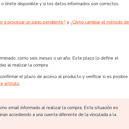
 o límite disponible y si los datos informados son correctos.
r a procesar un pago pendiente?
y
¿Cómo cambiar el método de
minado, como seis meses o un año. Este plazo lo define el
s al realizar la compra.
onfirmar el plazo de acceso al producto y verificar si es posible
e artículo
.
mo email informado al realizar la compra. Esta situación es
inan accediendo a una cuenta diferente de la vinculada a la