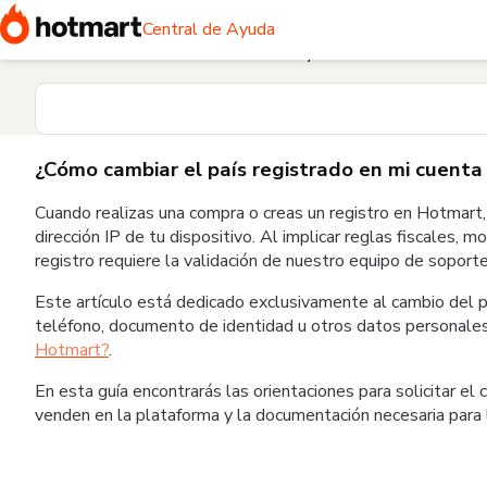
Inicio
Mi cuenta Hotmart
¿Cómo cambiar el país registrado
Central de Ayuda
Aclara tus dudas en la Central de Ayuda
¿Cómo cambiar el país registrado en mi cuent
Cuando realizas una compra o creas un registro en Hotmart,
dirección IP de tu dispositivo. Al implicar reglas fiscales,
registro requiere la validación de nuestro equipo de soporte
Este artículo está dedicado exclusivamente al cambio del paí
teléfono, documento de identidad u otros datos personales,
Hotmart?
.
En esta guía encontrarás las orientaciones para solicitar el 
venden en la plataforma y la documentación necesaria para l