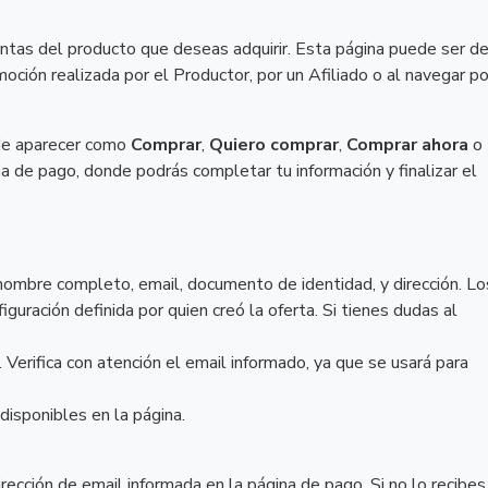
ntas del producto que deseas adquirir. Esta página puede ser d
ción realizada por el Productor, por un Afiliado o al navegar po
ede aparecer como
Comprar
,
Quiero comprar
,
Comprar ahora
o
na de pago, donde podrás completar tu información y finalizar el
 nombre completo, email, documento de identidad, y dirección. Lo
guración definida por quien creó la oferta. Si tienes dudas al
erifica con atención el email informado, ya que se usará para
disponibles en la página.
rección de email informada en la página de pago. Si no lo recibes