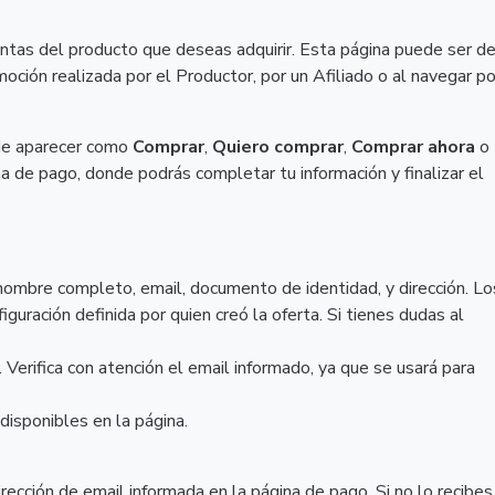
ntas del producto que deseas adquirir. Esta página puede ser d
ción realizada por el Productor, por un Afiliado o al navegar po
ede aparecer como
Comprar
,
Quiero comprar
,
Comprar ahora
o
na de pago, donde podrás completar tu información y finalizar el
 nombre completo, email, documento de identidad, y dirección. Lo
guración definida por quien creó la oferta. Si tienes dudas al
erifica con atención el email informado, ya que se usará para
disponibles en la página.
rección de email informada en la página de pago. Si no lo recibes