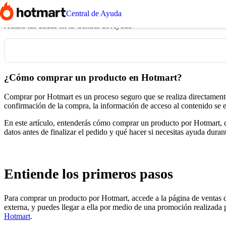
Inicio
Necesito ayuda para comprar
¿Cómo comprar un producto en H
Central de Ayuda
Aclara tus dudas en la Central de Ayuda
¿Cómo comprar un producto en Hotmart?
Comprar por Hotmart es un proceso seguro que se realiza directamente
confirmación de la compra, la información de acceso al contenido se 
En este artículo, entenderás cómo comprar un producto por Hotmart, q
datos antes de finalizar el pedido y qué hacer si necesitas ayuda dura
Entiende los primeros pasos
Para comprar un producto por Hotmart, accede a la página de ventas d
externa, y puedes llegar a ella por medio de una promoción realizada p
Hotmart
.