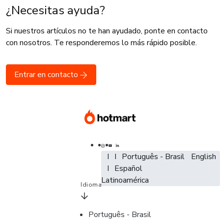
¿Necesitas ayuda?
Si nuestros artículos no te han ayudado, ponte en contacto
con nosotros. Te responderemos lo más rápido posible.
Entrar en contacto
Português - Brasil
Português - Brasil
Português - Brasil
English
English
Español - España
Español
Español -
Latinoamérica
Idioma
Português - Brasil